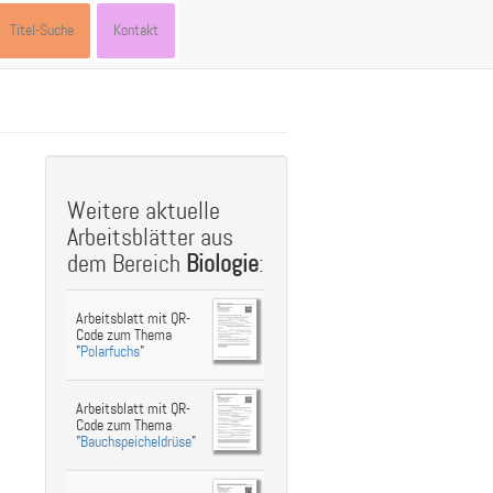
Titel-Suche
Kontakt
st
ebook
hare
Weitere aktuelle
Arbeitsblätter aus
dem Bereich
Biologie
:
Arbeitsblatt mit QR-
Code zum Thema
"
Polarfuchs
"
Arbeitsblatt mit QR-
Code zum Thema
"
Bauchspeicheldrüse
"