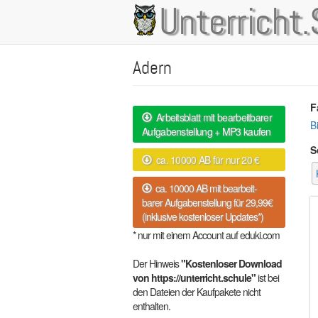
Direkt
Unterricht.
Main
zum
Inhalt
navigation
Adern
F
Arbeitsblatt mit bearbeitbarer
B
Aufgabenstellung + MP3 kaufen
S
ca. 10000 AB für nur 20 €
ca. 10000 AB mit bearbeit-
barer Aufgabenstellung für 29,99€
(inklusive kostenloser Updates*)
* nur mit einem Account auf eduki.com
Der Hinweis
"Kostenloser Download
von https://unterricht.schule"
ist bei
den Dateien der Kaufpakete nicht
enthalten.