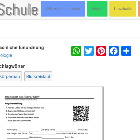
Schule
NEU: materials.school
Fächer
Downloads
WhatsApp
Twitter
Pintere
Fac
S
achliche Einordnung
iologie
chlagwörter
Körperbau
Blutkreislauf