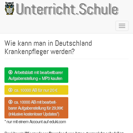
Direkt
Unterricht.Schule
zum
Inhalt
Naviga
aktivie
Wie kann man in Deutschland
Krankenpfleger werden?
Arbeitsblatt mit bearbeitbarer
Aufgabenstellung + MP3 kaufen
ca. 10000 AB für nur 20 €
ca. 10000 AB mit bearbeit-
barer Aufgabenstellung für 29,99€
(inklusive kostenloser Updates*)
* nur mit einem Account auf eduki.com