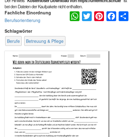
Der Hinweis
"Kostenloser Download von https://unterricht.schule"
ist
bei den Dateien der Kaufpakete nicht enthalten.
WhatsApp
Twitter
Pintere
Fac
S
Fachliche Einordnung
Berufsorientierung
Schlagwörter
Berufe
Betreuung & Pflege