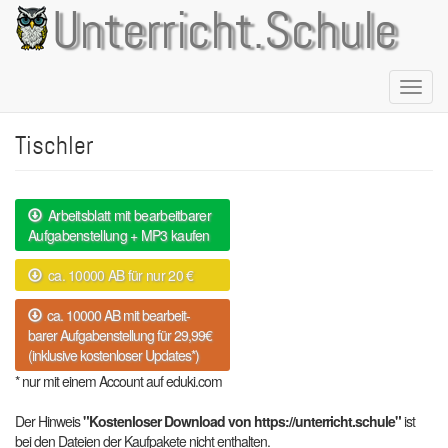
Direkt
Unterricht.Schule
zum
Inhalt
Naviga
aktivie
Tischler
Arbeitsblatt mit bearbeitbarer
Aufgabenstellung + MP3 kaufen
ca. 10000 AB für nur 20 €
ca. 10000 AB mit bearbeit-
barer Aufgabenstellung für 29,99€
(inklusive kostenloser Updates*)
* nur mit einem Account auf eduki.com
Der Hinweis
"Kostenloser Download von https://unterricht.schule"
ist
bei den Dateien der Kaufpakete nicht enthalten.