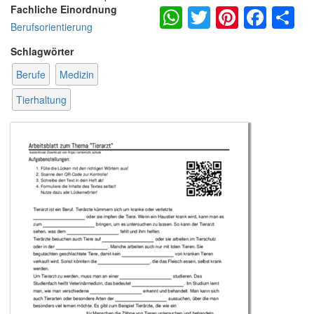
WhatsApp
Twitter
Pintere
Fac
S
Fachliche Einordnung
Berufsorientierung
Schlagwörter
Berufe
Medizin
Tierhaltung