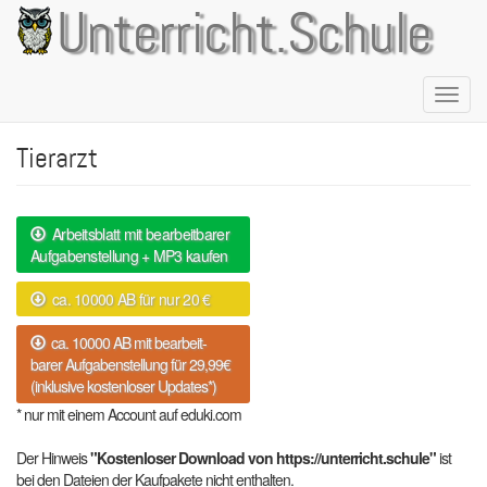
Direkt
Unterricht.Schule
zum
Inhalt
Naviga
aktivie
Tierarzt
Arbeitsblatt mit bearbeitbarer
Aufgabenstellung + MP3 kaufen
ca. 10000 AB für nur 20 €
ca. 10000 AB mit bearbeit-
barer Aufgabenstellung für 29,99€
(inklusive kostenloser Updates*)
* nur mit einem Account auf eduki.com
Der Hinweis
"Kostenloser Download von https://unterricht.schule"
ist
bei den Dateien der Kaufpakete nicht enthalten.