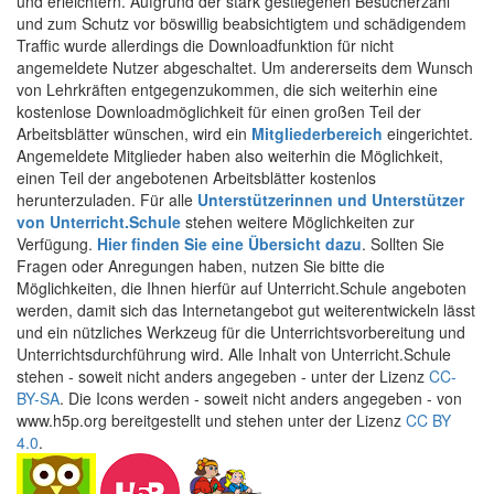
und erleichtern. Aufgrund der stark gestiegenen Besucherzahl
und zum Schutz vor böswillig beabsichtigtem und schädigendem
Traffic wurde allerdings die Downloadfunktion für nicht
angemeldete Nutzer abgeschaltet. Um andererseits dem Wunsch
von Lehrkräften entgegenzukommen, die sich weiterhin eine
kostenlose Downloadmöglichkeit für einen großen Teil der
Arbeitsblätter wünschen, wird ein
Mitgliederbereich
eingerichtet.
Angemeldete Mitglieder haben also weiterhin die Möglichkeit,
einen Teil der angebotenen Arbeitsblätter kostenlos
herunterzuladen. Für alle
Unterstützerinnen und Unterstützer
von Unterricht.Schule
stehen weitere Möglichkeiten zur
Verfügung.
Hier finden Sie eine Übersicht dazu
. Sollten Sie
Fragen oder Anregungen haben, nutzen Sie bitte die
Möglichkeiten, die Ihnen hierfür auf Unterricht.Schule angeboten
werden, damit sich das Internetangebot gut weiterentwickeln lässt
und ein nützliches Werkzeug für die Unterrichtsvorbereitung und
Unterrichtsdurchführung wird. Alle Inhalt von Unterricht.Schule
stehen - soweit nicht anders angegeben - unter der Lizenz
CC-
BY-SA
. Die Icons werden - soweit nicht anders angegeben - von
www.h5p.org bereitgestellt und stehen unter der Lizenz
CC BY
4.0
.