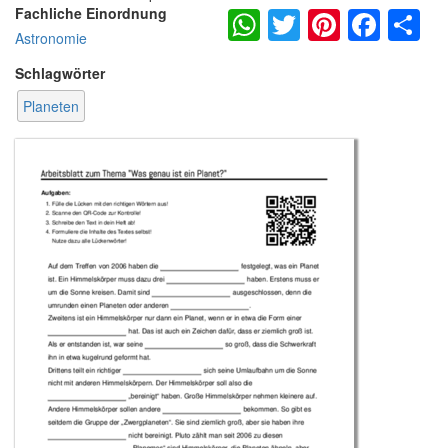
WhatsApp
Twitter
Pintere
Fac
S
Fachliche Einordnung
Astronomie
Schlagwörter
Planeten