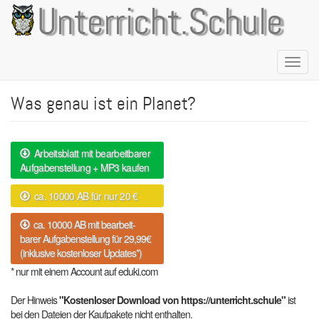
Direkt
Unterricht.Schule
zum
Inhalt
Naviga
aktivie
Was genau ist ein Planet?
Arbeitsblatt mit bearbeitbarer
Aufgabenstellung + MP3 kaufen
ca. 10000 AB für nur 20 €
ca. 10000 AB mit bearbeit-
barer Aufgabenstellung für 29,99€
(inklusive kostenloser Updates*)
* nur mit einem Account auf eduki.com
Der Hinweis
"Kostenloser Download von https://unterricht.schule"
ist
bei den Dateien der Kaufpakete nicht enthalten.