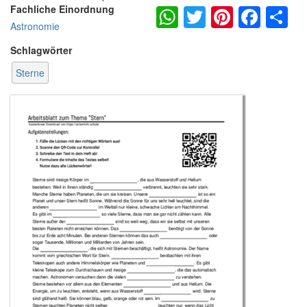
WhatsApp
Twitter
Pintere
Fac
S
Fachliche Einordnung
Astronomie
Schlagwörter
Sterne