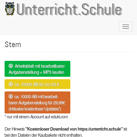
Direkt
Unterricht.Schule
zum
Inhalt
Naviga
aktivie
Stern
Arbeitsblatt mit bearbeitbarer
Aufgabenstellung + MP3 kaufen
ca. 10000 AB für nur 20 €
ca. 10000 AB mit bearbeit-
barer Aufgabenstellung für 29,99€
(inklusive kostenloser Updates*)
* nur mit einem Account auf eduki.com
Der Hinweis
"Kostenloser Download von https://unterricht.schule"
ist
bei den Dateien der Kaufpakete nicht enthalten.