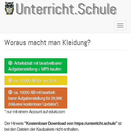
Direkt
Unterricht.Schule
zum
Inhalt
Naviga
aktivie
Woraus macht man Kleidung?
Arbeitsblatt mit bearbeitbarer
Aufgabenstellung + MP3 kaufen
ca. 10000 AB für nur 20 €
ca. 10000 AB mit bearbeit-
barer Aufgabenstellung für 29,99€
(inklusive kostenloser Updates*)
* nur mit einem Account auf eduki.com
Der Hinweis
"Kostenloser Download von https://unterricht.schule"
ist
bei den Dateien der Kaufpakete nicht enthalten.