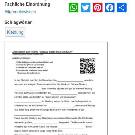
WhatsApp
Twitter
Pintere
Fac
S
Fachliche Einordnung
Allgemeinwissen
Schlagwörter
Kleidung