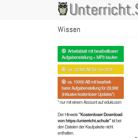
Direkt
Unterricht.
Main
zum
Inhalt
navigation
Wissen
Arbeitsblatt mit bearbeitbarer
Aufgabenstellung + MP3 kaufen
ca. 10000 AB für nur 20 €
ca. 10000 AB mit bearbeit-
barer Aufgabenstellung für 29,99€
(inklusive kostenloser Updates*)
* nur mit einem Account auf eduki.com
Der Hinweis
"Kostenloser Download
von https://unterricht.schule"
ist bei
den Dateien der Kaufpakete nicht
enthalten.