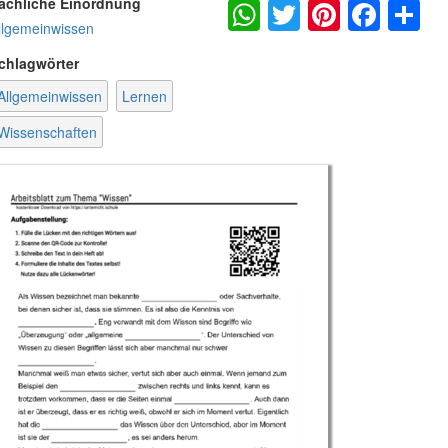
WhatsApp
Twitter
Pintere
Fac
S
achliche Einordnung
llgemeinwissen
chlagwörter
Allgemeinwissen
Lernen
Wissenschaften