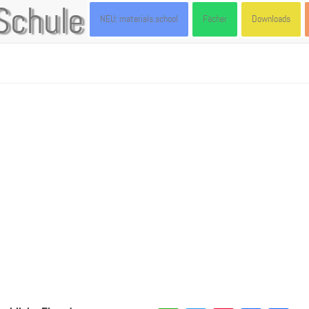
Schule
NEU: materials.school
Fächer
Downloads