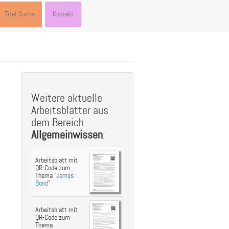
Titel-Suche
Kontakt
st
ebook
hare
Weitere aktuelle
Arbeitsblätter aus
dem Bereich
Allgemeinwissen
:
Arbeitsblatt mit
QR-Code zum
Thema "
James
Bond
"
Arbeitsblatt mit
QR-Code zum
Thema