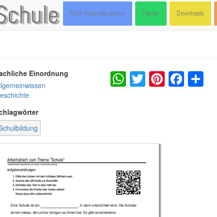
Schule
NEU: materials.school
Fächer
Downloads
WhatsApp
Twitter
Pintere
Fac
S
achliche Einordnung
llgemeinwissen
eschichte
chlagwörter
Schulbildung