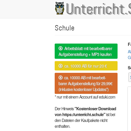
Direkt
Unterricht.
Main
zum
Inhalt
navigation
Schule
F
Arbeitsblatt mit bearbeitbarer
A
Aufgabenstellung + MP3 kaufen
G
ca. 10000 AB für nur 20 €
S
ca. 10000 AB mit bearbeit-
barer Aufgabenstellung für 29,99€
(inklusive kostenloser Updates*)
* nur mit einem Account auf eduki.com
Der Hinweis
"Kostenloser Download
von https://unterricht.schule"
ist bei
den Dateien der Kaufpakete nicht
enthalten.