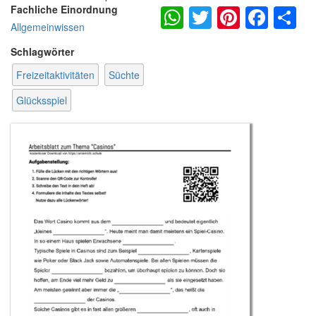
WhatsApp
Twitter
Pintere
Fac
S
Fachliche Einordnung
Allgemeinwissen
Schlagwörter
Freizeitaktivitäten
Süchte
Glücksspiel