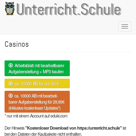
Direkt
Unterricht.Schule
zum
Inhalt
Naviga
aktivie
Casinos
Arbeitsblatt mit bearbeitbarer
Aufgabenstellung + MP3 kaufen
ca. 10000 AB für nur 20 €
ca. 10000 AB mit bearbeit-
barer Aufgabenstellung für 29,99€
(inklusive kostenloser Updates*)
* nur mit einem Account auf eduki.com
Der Hinweis
"Kostenloser Download von https://unterricht.schule"
ist
bei den Dateien der Kaufpakete nicht enthalten.