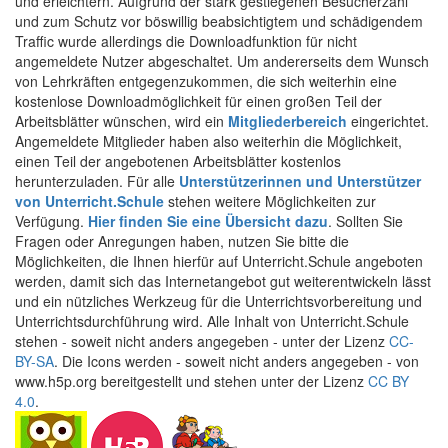
und erleichtern. Aufgrund der stark gestiegenen Besucherzahl
und zum Schutz vor böswillig beabsichtigtem und schädigendem
Traffic wurde allerdings die Downloadfunktion für nicht
angemeldete Nutzer abgeschaltet. Um andererseits dem Wunsch
von Lehrkräften entgegenzukommen, die sich weiterhin eine
kostenlose Downloadmöglichkeit für einen großen Teil der
Arbeitsblätter wünschen, wird ein
Mitgliederbereich
eingerichtet.
Angemeldete Mitglieder haben also weiterhin die Möglichkeit,
einen Teil der angebotenen Arbeitsblätter kostenlos
herunterzuladen. Für alle
Unterstützerinnen und Unterstützer
von Unterricht.Schule
stehen weitere Möglichkeiten zur
Verfügung.
Hier finden Sie eine Übersicht dazu
. Sollten Sie
Fragen oder Anregungen haben, nutzen Sie bitte die
Möglichkeiten, die Ihnen hierfür auf Unterricht.Schule angeboten
werden, damit sich das Internetangebot gut weiterentwickeln lässt
und ein nützliches Werkzeug für die Unterrichtsvorbereitung und
Unterrichtsdurchführung wird. Alle Inhalt von Unterricht.Schule
stehen - soweit nicht anders angegeben - unter der Lizenz
CC-
BY-SA
. Die Icons werden - soweit nicht anders angegeben - von
www.h5p.org bereitgestellt und stehen unter der Lizenz
CC BY
4.0
.