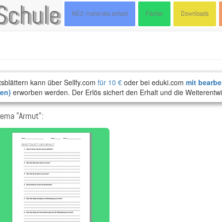
Schule
NEU: materials.school
Fächer
Downloads
tsblättern kann über Sellfy.com
für 10 €
oder bei eduki.com
mit bearbe
ten)
erworben werden. Der Erlös sichert den Erhalt und die Weiterentwi
hema "Armut":