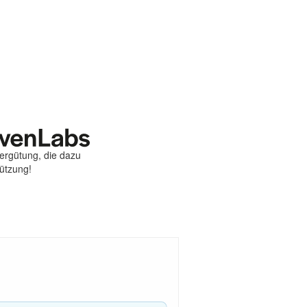
Vergütung, die dazu
tützung!
st
ebook
hare