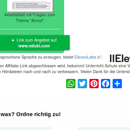
Arbeitsblatt mit Fragen zum
Thema "Armut"
► Link zum Angebot auf
www.eduki.com
gesprochene Sprache zu erzeugen, bietet
ElevenLabs.io
*
.
n Affiliate-Link abgeschlossen wird, bekommt Unterricht.Schule eine 
en Hördateien nach und nach zu verbessern. Vielen Dank für die Unters
WhatsApp
Twitter
Pintere
Fac
S