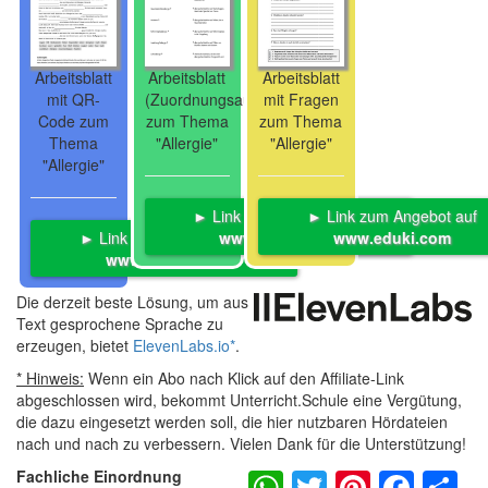
Arbeitsblatt
Arbeitsblatt
Arbeitsblatt
mit QR-
(Zuordnungsaufgabe)
mit Fragen
Code zum
zum Thema
zum Thema
Thema
"Allergie"
"Allergie"
"Allergie"
► Link zum Angebot auf
► Link zum Angebot auf
► Link zum Angebot auf
www.eduki.com
www.eduki.com
www.eduki.com
Die derzeit beste Lösung, um aus
Text gesprochene Sprache zu
erzeugen, bietet
ElevenLabs.io
*
.
* Hinweis:
Wenn ein Abo nach Klick auf den Affiliate-Link
abgeschlossen wird, bekommt Unterricht.Schule eine Vergütung,
die dazu eingesetzt werden soll, die hier nutzbaren Hördateien
nach und nach zu verbessern. Vielen Dank für die Unterstützung!
WhatsApp
Twitter
Pintere
Fac
S
Fachliche Einordnung