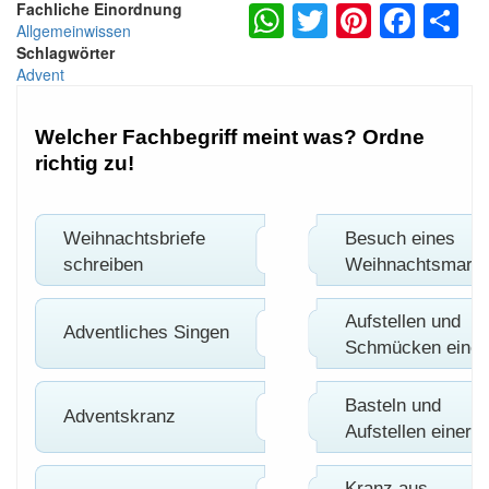
WhatsApp
Twitter
Pintere
Fac
S
Fachliche Einordnung
Allgemeinwissen
Schlagwörter
Advent