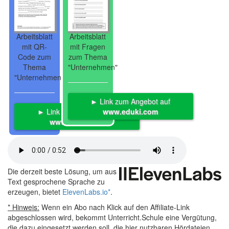
Arbeitsblatt
Arbeitsblatt
mit QR-
mit Fragen
Code zum
zum Thema
Thema
"Unternehmen"
"Unternehmen"
► Link zum Angebot auf
► Link zum Angebot auf
www.eduki.com
www.eduki.com
Die derzeit beste Lösung, um aus
Text gesprochene Sprache zu
erzeugen, bietet
ElevenLabs.io
*
.
* Hinweis:
Wenn ein Abo nach Klick auf den Affiliate-Link
abgeschlossen wird, bekommt Unterricht.Schule eine Vergütung,
die dazu eingesetzt werden soll, die hier nutzbaren Hördateien