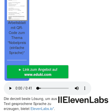
Arbeitsblatt
mit QR-
Code zum
Thema
"Nobelpreis
(einfache
Sprache)"
► Link zum Angebot auf
www.eduki.com
Die derzeit beste Lösung, um aus
Text gesprochene Sprache zu
erzeugen, bietet
ElevenLabs.io
*
.