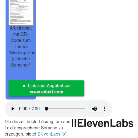
Arbeitsblatt
mit QR-
Code zum
Thema
"Kindergarten
(einfache
Sprache)"
► Link zum Angebot auf
www.eduki.com
Die derzeit beste Lösung, um aus
Text gesprochene Sprache zu
erzeugen, bietet
ElevenLabs.io
*
.