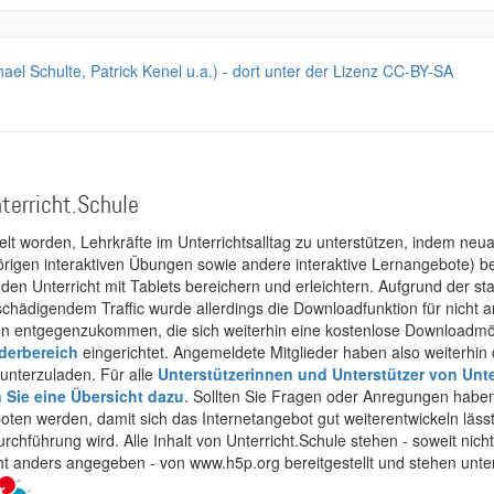
hael Schulte, Patrick Kenel u.a.) - dort unter der Lizenz CC-BY-SA
terricht.Schule
kelt worden, Lehrkräfte im Unterrichtsalltag zu unterstützen, indem neuar
rigen interaktiven Übungen sowie andere interaktive Lernangebote) ber
 den Unterricht mit Tablets bereichern und erleichtern. Aufgrund der 
 schädigendem Traffic wurde allerdings die Downloadfunktion für nicht
 entgegenzukommen, die sich weiterhin eine kostenlose Downloadmögli
ederbereich
eingerichtet. Angemeldete Mitglieder haben also weiterhin d
unterzuladen. Für alle
Unterstützerinnen und Unterstützer von Unte
n Sie eine Übersicht dazu
. Sollten Sie Fragen oder Anregungen haben,
boten werden, damit sich das Internetangebot gut weiterentwickeln läss
urchführung wird. Alle Inhalt von Unterricht.Schule stehen - soweit nic
cht anders angegeben - von www.h5p.org bereitgestellt und stehen unte