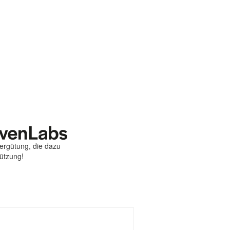
Vergütung, die dazu
tützung!
st
ebook
hare