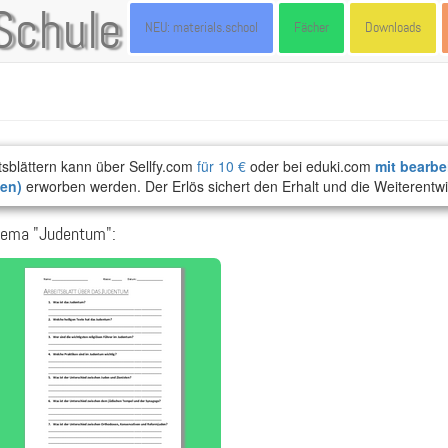
Schule
NEU: materials.school
Fächer
Downloads
tsblättern kann über Sellfy.com
für 10 €
oder bei eduki.com
mit bearbe
ten)
erworben werden. Der Erlös sichert den Erhalt und die Weiterentwi
hema "Judentum":