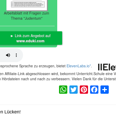
Arbeitsblatt mit Fragen zum
Thema "Judentum"
► Link zum Angebot auf
www.eduki.com
gesprochene Sprache zu erzeugen, bietet
ElevenLabs.io
*
.
n Affiliate-Link abgeschlossen wird, bekommt Unterricht.Schule eine 
en Hördateien nach und nach zu verbessern. Vielen Dank für die Unters
WhatsApp
Twitter
Pintere
Fac
S