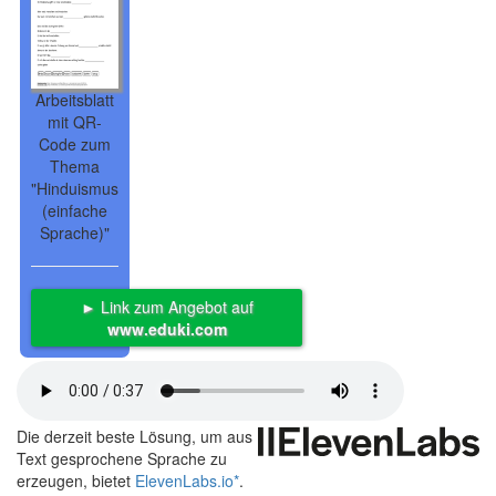
Arbeitsblatt
mit QR-
Code zum
Thema
"Hinduismus
(einfache
Sprache)"
► Link zum Angebot auf
www.eduki.com
Die derzeit beste Lösung, um aus
Text gesprochene Sprache zu
erzeugen, bietet
ElevenLabs.io
*
.