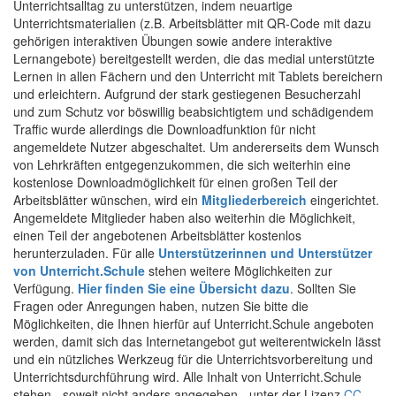
Unterrichtsalltag zu unterstützen, indem neuartige
Unterrichtsmaterialien (z.B. Arbeitsblätter mit QR-Code mit dazu
gehörigen interaktiven Übungen sowie andere interaktive
Lernangebote) bereitgestellt werden, die das medial unterstützte
Lernen in allen Fächern und den Unterricht mit Tablets bereichern
und erleichtern. Aufgrund der stark gestiegenen Besucherzahl
und zum Schutz vor böswillig beabsichtigtem und schädigendem
Traffic wurde allerdings die Downloadfunktion für nicht
angemeldete Nutzer abgeschaltet. Um andererseits dem Wunsch
von Lehrkräften entgegenzukommen, die sich weiterhin eine
kostenlose Downloadmöglichkeit für einen großen Teil der
Arbeitsblätter wünschen, wird ein
Mitgliederbereich
eingerichtet.
Angemeldete Mitglieder haben also weiterhin die Möglichkeit,
einen Teil der angebotenen Arbeitsblätter kostenlos
herunterzuladen. Für alle
Unterstützerinnen und Unterstützer
von Unterricht.Schule
stehen weitere Möglichkeiten zur
Verfügung.
Hier finden Sie eine Übersicht dazu
. Sollten Sie
Fragen oder Anregungen haben, nutzen Sie bitte die
Möglichkeiten, die Ihnen hierfür auf Unterricht.Schule angeboten
werden, damit sich das Internetangebot gut weiterentwickeln lässt
und ein nützliches Werkzeug für die Unterrichtsvorbereitung und
Unterrichtsdurchführung wird. Alle Inhalt von Unterricht.Schule
stehen - soweit nicht anders angegeben - unter der Lizenz
CC-