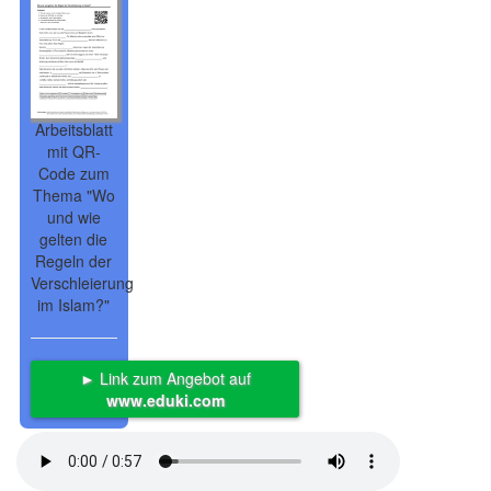
Arbeitsblatt
mit QR-
Code zum
Thema "Wo
und wie
gelten die
Regeln der
Verschleierung
im Islam?"
► Link zum Angebot auf
www.eduki.com