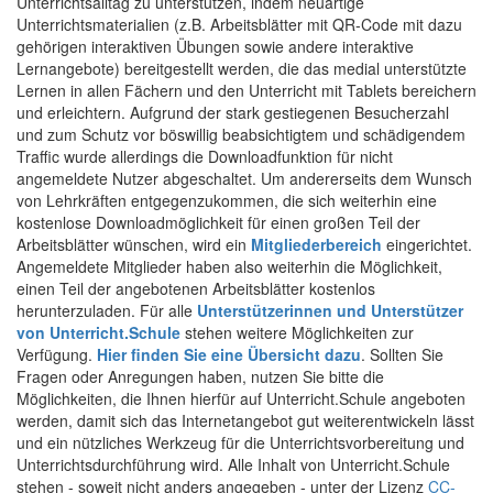
Unterrichtsalltag zu unterstützen, indem neuartige
Unterrichtsmaterialien (z.B. Arbeitsblätter mit QR-Code mit dazu
gehörigen interaktiven Übungen sowie andere interaktive
Lernangebote) bereitgestellt werden, die das medial unterstützte
Lernen in allen Fächern und den Unterricht mit Tablets bereichern
und erleichtern. Aufgrund der stark gestiegenen Besucherzahl
und zum Schutz vor böswillig beabsichtigtem und schädigendem
Traffic wurde allerdings die Downloadfunktion für nicht
angemeldete Nutzer abgeschaltet. Um andererseits dem Wunsch
von Lehrkräften entgegenzukommen, die sich weiterhin eine
kostenlose Downloadmöglichkeit für einen großen Teil der
Arbeitsblätter wünschen, wird ein
Mitgliederbereich
eingerichtet.
Angemeldete Mitglieder haben also weiterhin die Möglichkeit,
einen Teil der angebotenen Arbeitsblätter kostenlos
herunterzuladen. Für alle
Unterstützerinnen und Unterstützer
von Unterricht.Schule
stehen weitere Möglichkeiten zur
Verfügung.
Hier finden Sie eine Übersicht dazu
. Sollten Sie
Fragen oder Anregungen haben, nutzen Sie bitte die
Möglichkeiten, die Ihnen hierfür auf Unterricht.Schule angeboten
werden, damit sich das Internetangebot gut weiterentwickeln lässt
und ein nützliches Werkzeug für die Unterrichtsvorbereitung und
Unterrichtsdurchführung wird. Alle Inhalt von Unterricht.Schule
stehen - soweit nicht anders angegeben - unter der Lizenz
CC-