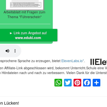
Arbeitsblatt mit Fragen zum
Thema "Führerschein"
► Link zum Angebot auf
www.eduki.com
gesprochene Sprache zu erzeugen, bietet
ElevenLabs.io
*
.
n Affiliate-Link abgeschlossen wird, bekommt Unterricht.Schule eine 
en Hördateien nach und nach zu verbessern. Vielen Dank für die Unters
WhatsApp
Twitter
Pintere
Fac
S