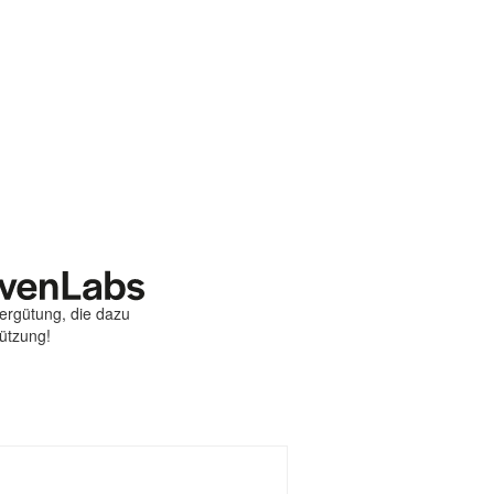
Vergütung, die dazu
tützung!
st
ebook
hare