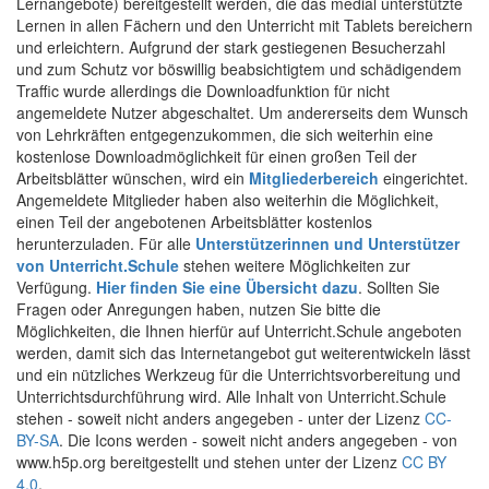
Lernangebote) bereitgestellt werden, die das medial unterstützte
Lernen in allen Fächern und den Unterricht mit Tablets bereichern
und erleichtern. Aufgrund der stark gestiegenen Besucherzahl
und zum Schutz vor böswillig beabsichtigtem und schädigendem
Traffic wurde allerdings die Downloadfunktion für nicht
angemeldete Nutzer abgeschaltet. Um andererseits dem Wunsch
von Lehrkräften entgegenzukommen, die sich weiterhin eine
kostenlose Downloadmöglichkeit für einen großen Teil der
Arbeitsblätter wünschen, wird ein
Mitgliederbereich
eingerichtet.
Angemeldete Mitglieder haben also weiterhin die Möglichkeit,
einen Teil der angebotenen Arbeitsblätter kostenlos
herunterzuladen. Für alle
Unterstützerinnen und Unterstützer
von Unterricht.Schule
stehen weitere Möglichkeiten zur
Verfügung.
Hier finden Sie eine Übersicht dazu
. Sollten Sie
Fragen oder Anregungen haben, nutzen Sie bitte die
Möglichkeiten, die Ihnen hierfür auf Unterricht.Schule angeboten
werden, damit sich das Internetangebot gut weiterentwickeln lässt
und ein nützliches Werkzeug für die Unterrichtsvorbereitung und
Unterrichtsdurchführung wird. Alle Inhalt von Unterricht.Schule
stehen - soweit nicht anders angegeben - unter der Lizenz
CC-
BY-SA
. Die Icons werden - soweit nicht anders angegeben - von
www.h5p.org bereitgestellt und stehen unter der Lizenz
CC BY
4.0
.