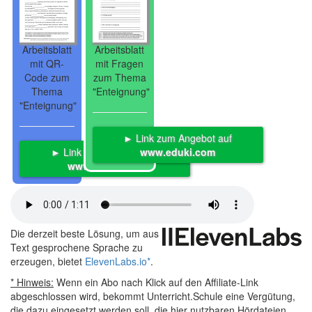
Arbeitsblatt
Arbeitsblatt
mit QR-
mit Fragen
Code zum
zum Thema
Thema
"Enteignung"
"Enteignung"
► Link zum Angebot auf
► Link zum Angebot auf
www.eduki.com
www.eduki.com
Die derzeit beste Lösung, um aus
Text gesprochene Sprache zu
erzeugen, bietet
ElevenLabs.io
*
.
* Hinweis:
Wenn ein Abo nach Klick auf den Affiliate-Link
abgeschlossen wird, bekommt Unterricht.Schule eine Vergütung,
die dazu eingesetzt werden soll, die hier nutzbaren Hördateien