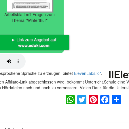
Arbeitsblatt mit Fragen zum
Thema "Winterthur"
► Link zum Angebot auf
www.eduki.com
gesprochene Sprache zu erzeugen, bietet
ElevenLabs.io
*
.
n Affiliate-Link abgeschlossen wird, bekommt Unterricht.Schule eine 
en Hördateien nach und nach zu verbessern. Vielen Dank für die Unters
WhatsApp
Twitter
Pintere
Fac
S