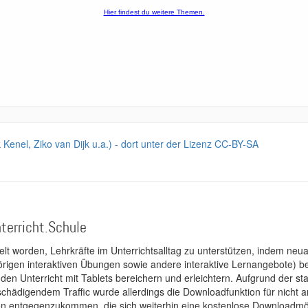
k Kenel, Ziko van Dijk u.a.) - dort unter der Lizenz CC-BY-SA
terricht.Schule
kelt worden, Lehrkräfte im Unterrichtsalltag zu unterstützen, indem neuar
rigen interaktiven Übungen sowie andere interaktive Lernangebote) ber
 den Unterricht mit Tablets bereichern und erleichtern. Aufgrund der 
 schädigendem Traffic wurde allerdings die Downloadfunktion für nicht
 entgegenzukommen, die sich weiterhin eine kostenlose Downloadmögli