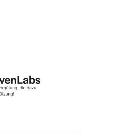
Vergütung, die dazu
tützung!
st
ebook
hare