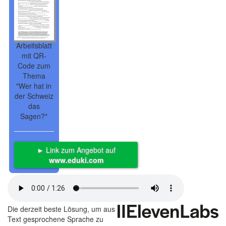
Arbeitsblatt
mit QR-
Code zum
Thema
"Wer hat in
der Schweiz
das
Sagen?"
► Link zum Angebot auf
www.eduki.com
Die derzeit beste Lösung, um aus
Text gesprochene Sprache zu