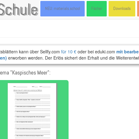
Schule
NEU: materials.school
Fächer
Downloads
tsblättern kann über Sellfy.com
für 10 €
oder bei eduki.com
mit bearbe
ten)
erworben werden. Der Erlös sichert den Erhalt und die Weiterentwi
hema "Kaspisches Meer":