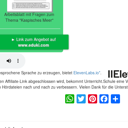
Arbeitsblatt mit Fragen zum
Thema "Kaspisches Meer"
► Link zum Angebot auf
www.eduki.com
gesprochene Sprache zu erzeugen, bietet
ElevenLabs.io
*
.
n Affiliate-Link abgeschlossen wird, bekommt Unterricht.Schule eine 
en Hördateien nach und nach zu verbessern. Vielen Dank für die Unters
WhatsApp
Twitter
Pintere
Fac
S