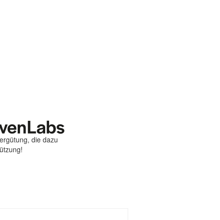
Vergütung, die dazu
tützung!
st
ebook
hare