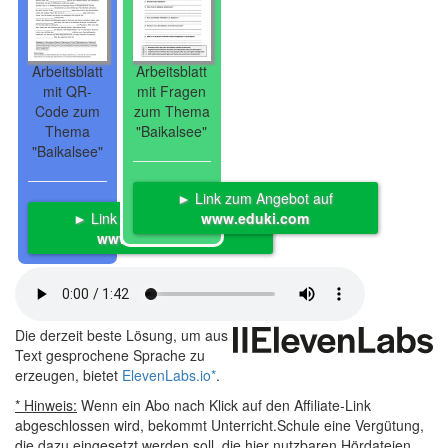
Arbeitsblatt
Arbeitsblatt
mit QR-
mit Fragen
Code zum
zum Thema
Thema
"Baikalsee"
"Baikalsee"
► Link zum Angebot auf
► Link zum Angebot auf
www.eduki.com
www.eduki.com
Die derzeit beste Lösung, um aus
Text gesprochene Sprache zu
erzeugen, bietet
ElevenLabs.io
*
.
* Hinweis:
Wenn ein Abo nach Klick auf den Affiliate-Link
abgeschlossen wird, bekommt Unterricht.Schule eine Vergütung,
die dazu eingesetzt werden soll, die hier nutzbaren Hördateien