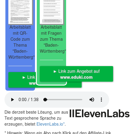
Arbeitsblatt
Arbeitsblatt
mit QR-
mit Fragen
Code zum
zum Thema
Thema
"Baden-
"Baden-
Württemberg"
Württemberg"
► Link zum Angebot auf
► Link zum Angebot auf
www.eduki.com
www.eduki.com
Die derzeit beste Lösung, um aus
Text gesprochene Sprache zu
erzeugen, bietet
ElevenLabs.io
*
.
* Hinweis:
Wenn ein Abo nach Klick auf den Affiliate-Link