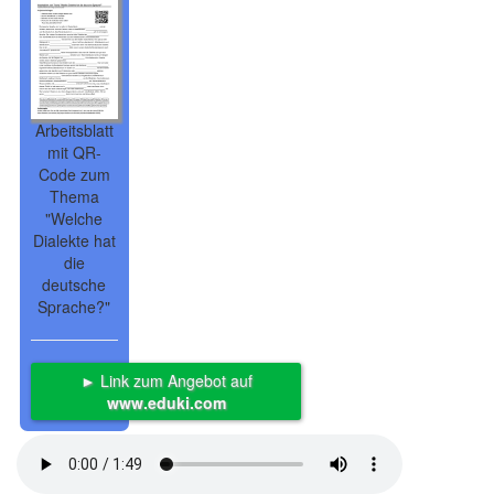
Arbeitsblatt
mit QR-
Code zum
Thema
"Welche
Dialekte hat
die
deutsche
Sprache?"
► Link zum Angebot auf
www.eduki.com