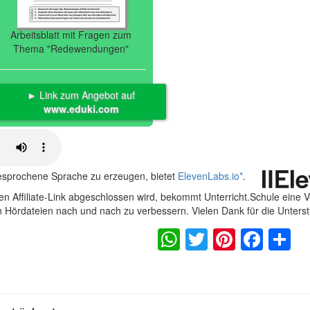
Arbeitsblatt mit Fragen zum
Thema "Redewendungen"
► Link zum Angebot auf
www.eduki.com
gesprochene Sprache zu erzeugen, bietet
ElevenLabs.io
*
.
n Affiliate-Link abgeschlossen wird, bekommt Unterricht.Schule eine 
en Hördateien nach und nach zu verbessern. Vielen Dank für die Unters
WhatsApp
Twitter
Pintere
Fac
S