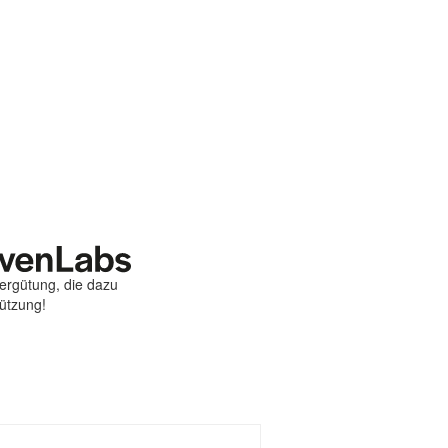
Vergütung, die dazu
tützung!
st
ebook
hare