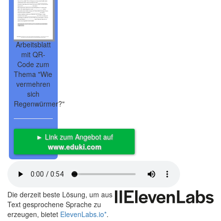
Arbeitsblatt
mit QR-
Code zum
Thema "Wie
vermehren
sich
Regenwürmer?"
► Link zum Angebot auf
www.eduki.com
Die derzeit beste Lösung, um aus
Text gesprochene Sprache zu
erzeugen, bietet
ElevenLabs.io
*
.