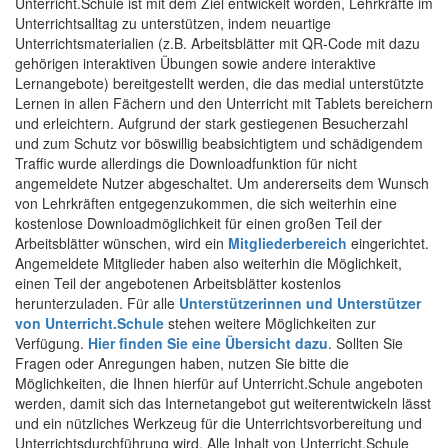
Unterricht.Schule ist mit dem Ziel entwickelt worden, Lehrkräfte im
Unterrichtsalltag zu unterstützen, indem neuartige
Unterrichtsmaterialien (z.B. Arbeitsblätter mit QR-Code mit dazu
gehörigen interaktiven Übungen sowie andere interaktive
Lernangebote) bereitgestellt werden, die das medial unterstützte
Lernen in allen Fächern und den Unterricht mit Tablets bereichern
und erleichtern. Aufgrund der stark gestiegenen Besucherzahl
und zum Schutz vor böswillig beabsichtigtem und schädigendem
Traffic wurde allerdings die Downloadfunktion für nicht
angemeldete Nutzer abgeschaltet. Um andererseits dem Wunsch
von Lehrkräften entgegenzukommen, die sich weiterhin eine
kostenlose Downloadmöglichkeit für einen großen Teil der
Arbeitsblätter wünschen, wird ein
Mitgliederbereich
eingerichtet.
Angemeldete Mitglieder haben also weiterhin die Möglichkeit,
einen Teil der angebotenen Arbeitsblätter kostenlos
herunterzuladen. Für alle
Unterstützerinnen und Unterstützer
von Unterricht.Schule
stehen weitere Möglichkeiten zur
Verfügung.
Hier finden Sie eine Übersicht dazu
. Sollten Sie
Fragen oder Anregungen haben, nutzen Sie bitte die
Möglichkeiten, die Ihnen hierfür auf Unterricht.Schule angeboten
werden, damit sich das Internetangebot gut weiterentwickeln lässt
und ein nützliches Werkzeug für die Unterrichtsvorbereitung und
Unterrichtsdurchführung wird. Alle Inhalt von Unterricht.Schule