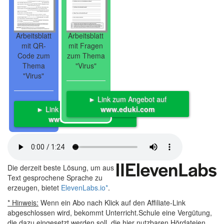
Arbeitsblatt
Arbeitsblatt
mit QR-
mit Fragen
Code zum
zum Thema
Thema
"Virus"
"Virus"
► Link zum Angebot auf
► Link zum Angebot auf
www.eduki.com
www.eduki.com
Die derzeit beste Lösung, um aus
Text gesprochene Sprache zu
erzeugen, bietet
ElevenLabs.io
*
.
* Hinweis:
Wenn ein Abo nach Klick auf den Affiliate-Link
abgeschlossen wird, bekommt Unterricht.Schule eine Vergütung,
die dazu eingesetzt werden soll, die hier nutzbaren Hördateien