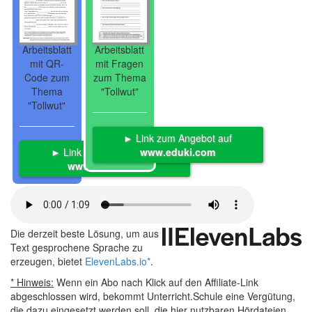
Arbeitsblatt
Arbeitsblatt
mit QR-
mit Fragen
Code zum
zum Thema
Thema
"Tollwut"
"Tollwut"
► Link zum Angebot auf
► Link zum Angebot auf
www.eduki.com
www.eduki.com
Die derzeit beste Lösung, um aus
Text gesprochene Sprache zu
erzeugen, bietet
ElevenLabs.io
*
.
* Hinweis:
Wenn ein Abo nach Klick auf den Affiliate-Link
abgeschlossen wird, bekommt Unterricht.Schule eine Vergütung,
die dazu eingesetzt werden soll, die hier nutzbaren Hördateien