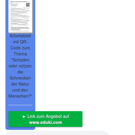
Arbeitsblatt
mit QR-
Code zum
Thema
"Schaden
oder nützen
die
Schnecken
der Natur
und den
Menschen?"
► Link zum Angebot auf
www.eduki.com