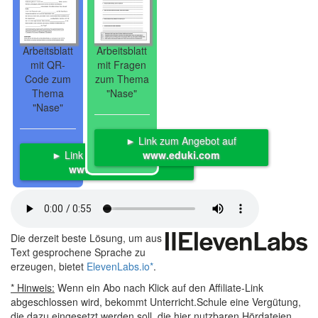
Arbeitsblatt
Arbeitsblatt
mit QR-
mit Fragen
Code zum
zum Thema
Thema
"Nase"
"Nase"
► Link zum Angebot auf
► Link zum Angebot auf
www.eduki.com
www.eduki.com
Die derzeit beste Lösung, um aus
Text gesprochene Sprache zu
erzeugen, bietet
ElevenLabs.io
*
.
* Hinweis:
Wenn ein Abo nach Klick auf den Affiliate-Link
abgeschlossen wird, bekommt Unterricht.Schule eine Vergütung,
die dazu eingesetzt werden soll, die hier nutzbaren Hördateien