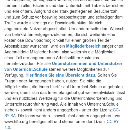
Lernen in allen Fächern und den Unterricht mit Tablets bereichern
und erleichtern. Aufgrund der stark gestiegenen Besucherzahl
und zum Schutz vor böswillig beabsichtigtem und schädigendem
Traffic wurde allerdings die Downloadfunktion für nicht
angemeldete Nutzer abgeschaltet. Um andererseits dem Wunsch
von Lehrkräften entgegenzukommen, die sich weiterhin eine
kostenlose Downloadmöglichkeit für einen großen Teil der
Arbeitsblätter wünschen, wird ein
Mitgliederbereich
eingerichtet.
Angemeldete Mitglieder haben also weiterhin die Möglichkeit,
einen Teil der angebotenen Arbeitsblätter kostenlos
herunterzuladen. Für alle
Unterstützerinnen und Unterstützer
von Unterricht.Schule
stehen weitere Möglichkeiten zur
Verfügung.
Hier finden Sie eine Übersicht dazu
. Sollten Sie
Fragen oder Anregungen haben, nutzen Sie bitte die
Möglichkeiten, die Ihnen hierfür auf Unterricht.Schule angeboten
werden, damit sich das Internetangebot gut weiterentwickeln lässt
und ein nützliches Werkzeug für die Unterrichtsvorbereitung und
Unterrichtsdurchführung wird. Alle Inhalt von Unterricht.Schule
stehen - soweit nicht anders angegeben - unter der Lizenz
CC-
BY-SA
. Die Icons werden - soweit nicht anders angegeben - von
www.h5p.org bereitgestellt und stehen unter der Lizenz
CC BY
4.0
.