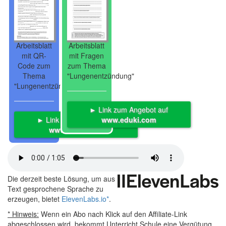
Arbeitsblatt
Arbeitsblatt
mit QR-
mit Fragen
Code zum
zum Thema
Thema
"Lungenentzündung"
"Lungenentzündung"
► Link zum Angebot auf
► Link zum Angebot auf
www.eduki.com
www.eduki.com
Die derzeit beste Lösung, um aus
Text gesprochene Sprache zu
erzeugen, bietet
ElevenLabs.io
*
.
* Hinweis:
Wenn ein Abo nach Klick auf den Affiliate-Link
abgeschlossen wird, bekommt Unterricht.Schule eine Vergütung,