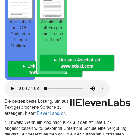
Arbeitsblatt
Arbeitsblatt
mit QR-
mit Fragen
Code zum
zum Thema
Thema
"Uniform"
"Uniform"
► Link zum Angebot auf
► Link zum Angebot auf
www.eduki.com
www.eduki.com
Die derzeit beste Lösung, um aus
Text gesprochene Sprache zu
erzeugen, bietet
ElevenLabs.io
*
.
* Hinweis:
Wenn ein Abo nach Klick auf den Affiliate-Link
abgeschlossen wird, bekommt Unterricht.Schule eine Vergütung,
die dazu eingesetzt werden soll, die hier nutzbaren Hördateien