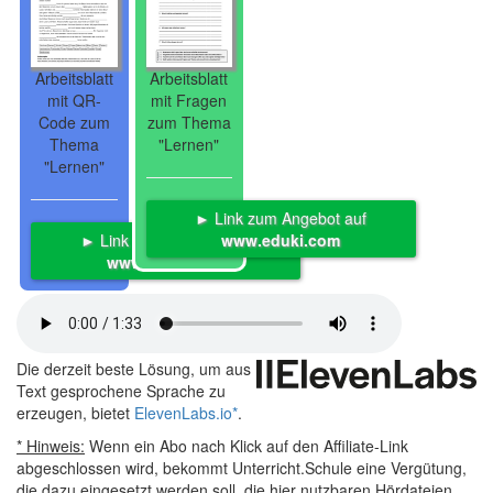
Arbeitsblatt
Arbeitsblatt
mit QR-
mit Fragen
Code zum
zum Thema
Thema
"Lernen"
"Lernen"
► Link zum Angebot auf
► Link zum Angebot auf
www.eduki.com
www.eduki.com
Die derzeit beste Lösung, um aus
Text gesprochene Sprache zu
erzeugen, bietet
ElevenLabs.io
*
.
* Hinweis:
Wenn ein Abo nach Klick auf den Affiliate-Link
abgeschlossen wird, bekommt Unterricht.Schule eine Vergütung,
die dazu eingesetzt werden soll, die hier nutzbaren Hördateien