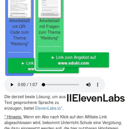
Arbeitsblatt
Arbeitsblatt
mit QR-
mit Fragen
Code zum
zum Thema
Thema
"Kleidung"
"Kleidung"
► Link zum Angebot auf
► Link zum Angebot auf
www.eduki.com
www.eduki.com
Die derzeit beste Lösung, um aus
Text gesprochene Sprache zu
erzeugen, bietet
ElevenLabs.io
*
.
* Hinweis:
Wenn ein Abo nach Klick auf den Affiliate-Link
abgeschlossen wird, bekommt Unterricht.Schule eine Vergütung,
die dazu eingesetzt werden soll, die hier nutzbaren Hördateien