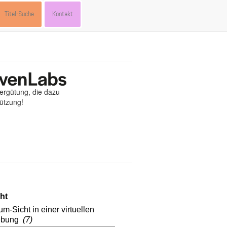
Titel-Suche
Kontakt
Vergütung, die dazu
tützung!
st
ebook
hare