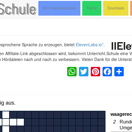
Schule
NEU: materials.school
Fächer
Downloads
gesprochene Sprache zu erzeugen, bietet
ElevenLabs.io
*
.
n Affiliate-Link abgeschlossen wird, bekommt Unterricht.Schule eine 
en Hördateien nach und nach zu verbessern. Vielen Dank für die Unters
WhatsApp
Twitter
Pintere
Fac
S