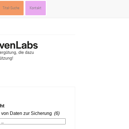
Titel-Suche
Kontakt
Vergütung, die dazu
tützung!
st
ebook
hare