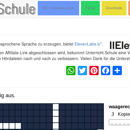
Schule
NEU: materials.school
Fächer
Downloads
gesprochene Sprache zu erzeugen, bietet
ElevenLabs.io
*
.
n Affiliate-Link abgeschlossen wird, bekommt Unterricht.Schule eine 
en Hördateien nach und nach zu verbessern. Vielen Dank für die Unters
WhatsApp
Twitter
Pintere
Fac
S