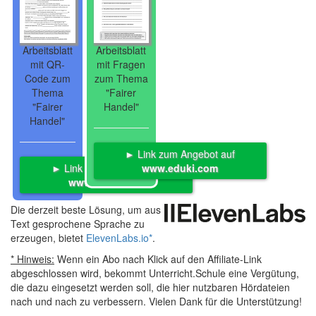
Arbeitsblatt
Arbeitsblatt
mit QR-
mit Fragen
Code zum
zum Thema
Thema
"Fairer
"Fairer
Handel"
Handel"
► Link zum Angebot auf
► Link zum Angebot auf
www.eduki.com
www.eduki.com
Die derzeit beste Lösung, um aus
Text gesprochene Sprache zu
erzeugen, bietet
ElevenLabs.io
*
.
* Hinweis:
Wenn ein Abo nach Klick auf den Affiliate-Link
abgeschlossen wird, bekommt Unterricht.Schule eine Vergütung,
die dazu eingesetzt werden soll, die hier nutzbaren Hördateien
nach und nach zu verbessern. Vielen Dank für die Unterstützung!