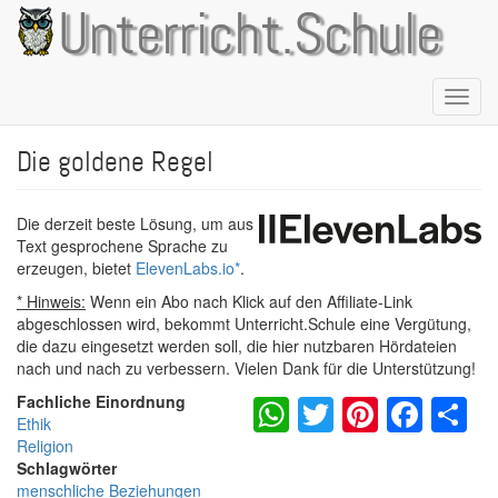
Direkt
Unterricht.Schule
zum
Inhalt
Naviga
aktivie
Die goldene Regel
Die derzeit beste Lösung, um aus
Text gesprochene Sprache zu
erzeugen, bietet
ElevenLabs.io
*
.
* Hinweis:
Wenn ein Abo nach Klick auf den Affiliate-Link
abgeschlossen wird, bekommt Unterricht.Schule eine Vergütung,
die dazu eingesetzt werden soll, die hier nutzbaren Hördateien
nach und nach zu verbessern. Vielen Dank für die Unterstützung!
WhatsApp
Twitter
Pintere
Fac
S
Fachliche Einordnung
Ethik
Religion
Schlagwörter
menschliche Beziehungen