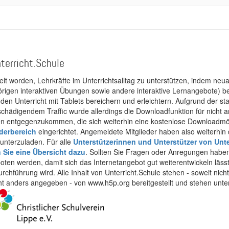
terricht.Schule
kelt worden, Lehrkräfte im Unterrichtsalltag zu unterstützen, indem neuar
rigen interaktiven Übungen sowie andere interaktive Lernangebote) ber
 den Unterricht mit Tablets bereichern und erleichtern. Aufgrund der 
 schädigendem Traffic wurde allerdings die Downloadfunktion für nicht
 entgegenzukommen, die sich weiterhin eine kostenlose Downloadmögli
ederbereich
eingerichtet. Angemeldete Mitglieder haben also weiterhin d
unterzuladen. Für alle
Unterstützerinnen und Unterstützer von Unte
n Sie eine Übersicht dazu
. Sollten Sie Fragen oder Anregungen haben,
boten werden, damit sich das Internetangebot gut weiterentwickeln läss
urchführung wird. Alle Inhalt von Unterricht.Schule stehen - soweit nic
cht anders angegeben - von www.h5p.org bereitgestellt und stehen unte