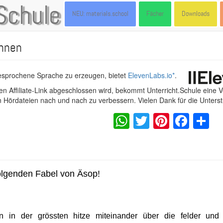
Schule
NEU: materials.school
Fächer
Downloads
ennen
gesprochene Sprache zu erzeugen, bietet
ElevenLabs.io
*
.
n Affiliate-Link abgeschlossen wird, bekommt Unterricht.Schule eine 
en Hördateien nach und nach zu verbessern. Vielen Dank für die Unters
WhatsApp
Twitter
Pintere
Fac
S