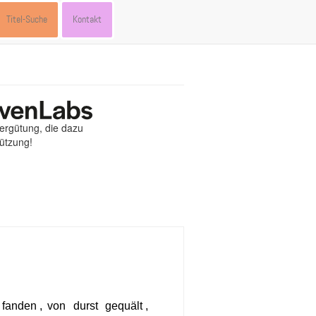
Titel-Suche
Kontakt
Vergütung, die dazu
tützung!
st
ebook
hare