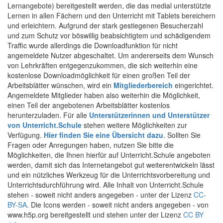
Lernangebote) bereitgestellt werden, die das medial unterstützte
Lernen in allen Fächern und den Unterricht mit Tablets bereichern
und erleichtern. Aufgrund der stark gestiegenen Besucherzahl
und zum Schutz vor böswillig beabsichtigtem und schädigendem
Traffic wurde allerdings die Downloadfunktion für nicht
angemeldete Nutzer abgeschaltet. Um andererseits dem Wunsch
von Lehrkräften entgegenzukommen, die sich weiterhin eine
kostenlose Downloadmöglichkeit für einen großen Teil der
Arbeitsblätter wünschen, wird ein
Mitgliederbereich
eingerichtet.
Angemeldete Mitglieder haben also weiterhin die Möglichkeit,
einen Teil der angebotenen Arbeitsblätter kostenlos
herunterzuladen. Für alle
Unterstützerinnen und Unterstützer
von Unterricht.Schule
stehen weitere Möglichkeiten zur
Verfügung.
Hier finden Sie eine Übersicht dazu
. Sollten Sie
Fragen oder Anregungen haben, nutzen Sie bitte die
Möglichkeiten, die Ihnen hierfür auf Unterricht.Schule angeboten
werden, damit sich das Internetangebot gut weiterentwickeln lässt
und ein nützliches Werkzeug für die Unterrichtsvorbereitung und
Unterrichtsdurchführung wird. Alle Inhalt von Unterricht.Schule
stehen - soweit nicht anders angegeben - unter der Lizenz
CC-
BY-SA
. Die Icons werden - soweit nicht anders angegeben - von
www.h5p.org bereitgestellt und stehen unter der Lizenz
CC BY