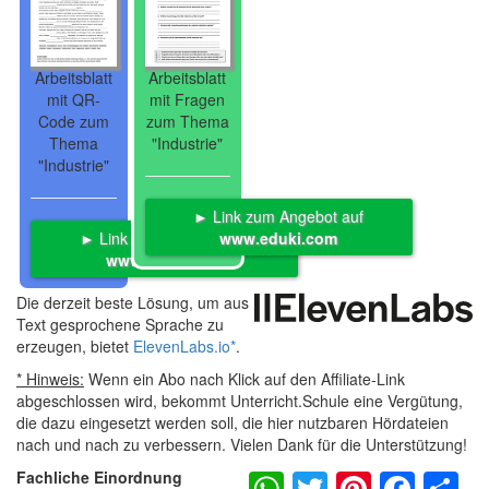
Arbeitsblatt
Arbeitsblatt
mit QR-
mit Fragen
Code zum
zum Thema
Thema
"Industrie"
"Industrie"
► Link zum Angebot auf
► Link zum Angebot auf
www.eduki.com
www.eduki.com
Die derzeit beste Lösung, um aus
Text gesprochene Sprache zu
erzeugen, bietet
ElevenLabs.io
*
.
* Hinweis:
Wenn ein Abo nach Klick auf den Affiliate-Link
abgeschlossen wird, bekommt Unterricht.Schule eine Vergütung,
die dazu eingesetzt werden soll, die hier nutzbaren Hördateien
nach und nach zu verbessern. Vielen Dank für die Unterstützung!
WhatsApp
Twitter
Pintere
Fac
S
Fachliche Einordnung