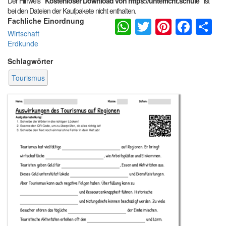
Der Hinweis
"Kostenloser Download von https://unterricht.schule"
ist
bei den Dateien der Kaufpakete nicht enthalten.
WhatsApp
Twitter
Pintere
Fac
S
Fachliche Einordnung
Wirtschaft
Erdkunde
Schlagwörter
Tourismus