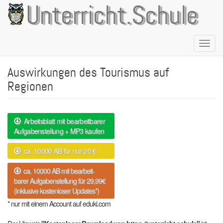
Direkt
Unterricht.Schule
zum
Inhalt
Naviga
aktivie
Auswirkungen des Tourismus auf
Regionen
Arbeitsblatt mit bearbeitbarer
Aufgabenstellung + MP3 kaufen
ca. 10000 AB für nur 20 €
ca. 10000 AB mit bearbeit-
barer Aufgabenstellung für 29,99€
(inklusive kostenloser Updates*)
* nur mit einem Account auf eduki.com