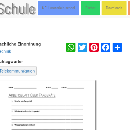
Schule
NEU: materials.school
Fächer
Downloads
WhatsApp
Twitter
Pintere
Fac
S
achliche Einordnung
echnik
chlagwörter
Telekommunikation