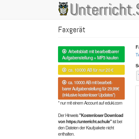
Direkt
Unterricht.
Main
zum
Inhalt
navigation
Faxgerät
F
Arbeitsblatt mit bearbeitbarer
T
Aufgabenstellung + MP3 kaufen
S
ca. 10000 AB für nur 20 €
ca. 10000 AB mit bearbeit-
barer Aufgabenstellung für 29,99€
(inklusive kostenloser Updates*)
* nur mit einem Account auf eduki.com
Der Hinweis
"Kostenloser Download
von https://unterricht.schule"
ist bei
den Dateien der Kaufpakete nicht
enthalten.