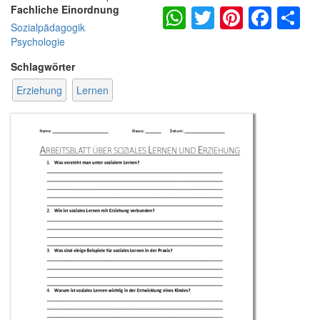
WhatsApp
Twitter
Pintere
Fac
S
Fachliche Einordnung
Sozialpädagogik
Psychologie
Schlagwörter
Erziehung
Lernen