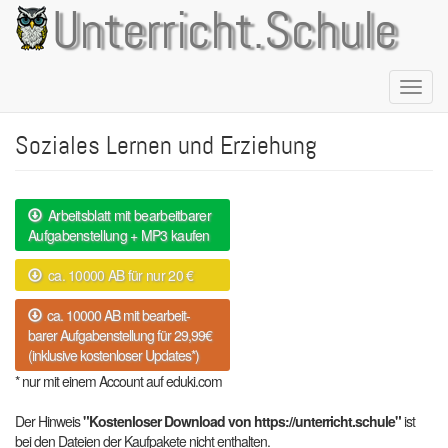
Direkt
Unterricht.Schule
zum
Inhalt
Naviga
aktivie
Soziales Lernen und Erziehung
Arbeitsblatt mit bearbeitbarer
Aufgabenstellung + MP3 kaufen
ca. 10000 AB für nur 20 €
ca. 10000 AB mit bearbeit-
barer Aufgabenstellung für 29,99€
(inklusive kostenloser Updates*)
* nur mit einem Account auf eduki.com
Der Hinweis
"Kostenloser Download von https://unterricht.schule"
ist
bei den Dateien der Kaufpakete nicht enthalten.