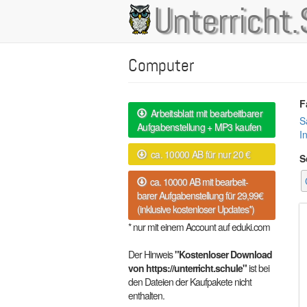
Direkt
Unterricht.
Main
zum
Inhalt
navigation
Computer
F
Arbeitsblatt mit bearbeitbarer
S
Aufgabenstellung + MP3 kaufen
I
ca. 10000 AB für nur 20 €
S
ca. 10000 AB mit bearbeit-
barer Aufgabenstellung für 29,99€
(inklusive kostenloser Updates*)
* nur mit einem Account auf eduki.com
Der Hinweis
"Kostenloser Download
von https://unterricht.schule"
ist bei
den Dateien der Kaufpakete nicht
enthalten.