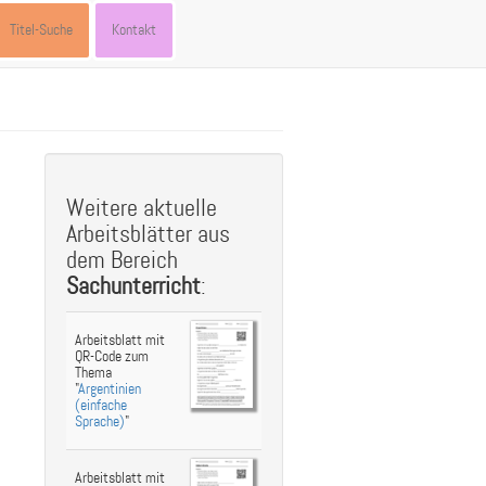
Titel-Suche
Kontakt
st
ebook
hare
Weitere aktuelle
Arbeitsblätter aus
dem Bereich
Sachunterricht
:
Arbeitsblatt mit
QR-Code zum
Thema
"
Argentinien
(einfache
Sprache)
"
Arbeitsblatt mit