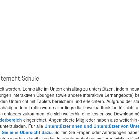
terricht.Schule
kelt worden, Lehrkräfte im Unterrichtsalltag zu unterstützen, indem neuar
rigen interaktiven Übungen sowie andere interaktive Lernangebote) ber
 den Unterricht mit Tablets bereichern und erleichtern. Aufgrund der 
 schädigendem Traffic wurde allerdings die Downloadfunktion für nicht
 entgegenzukommen, die sich weiterhin eine kostenlose Downloadmögli
ederbereich
eingerichtet. Angemeldete Mitglieder haben also weiterhin d
unterzuladen. Für alle
Unterstützerinnen und Unterstützer von Unte
n Sie eine Übersicht dazu
. Sollten Sie Fragen oder Anregungen haben,
boten werden, damit sich das Internetangebot gut weiterentwickeln läss