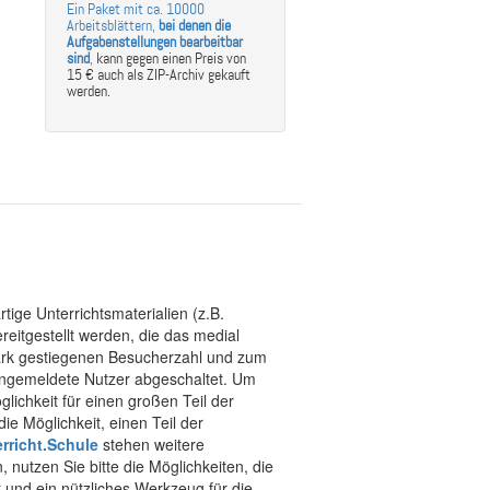
Ein Paket mit ca. 10000
Arbeitsblättern,
bei denen die
Aufgabenstellungen bearbeitbar
sind
,
kann gegen einen Preis von
15 € auch als ZIP-Archiv gekauft
werden.
tige Unterrichtsmaterialien (z.B.
eitgestellt werden, die das medial
stark gestiegenen Besucherzahl und zum
 angemeldete Nutzer abgeschaltet. Um
chkeit für einen großen Teil der
ie Möglichkeit, einen Teil der
rricht.Schule
stehen weitere
 nutzen Sie bitte die Möglichkeiten, die
t und ein nützliches Werkzeug für die