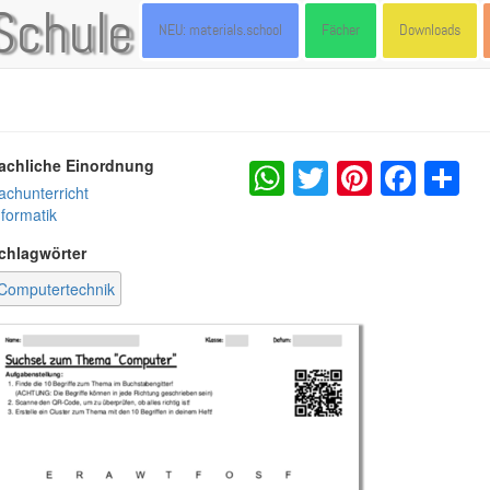
Schule
NEU: materials.school
Fächer
Downloads
WhatsApp
Twitter
Pintere
Fac
S
achliche Einordnung
achunterricht
nformatik
chlagwörter
Computertechnik