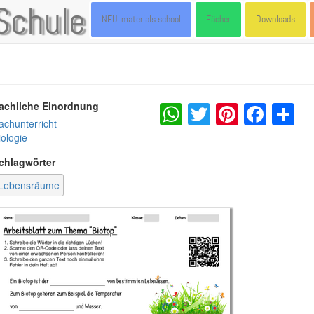
Schule
NEU: materials.school
Fächer
Downloads
WhatsApp
Twitter
Pintere
Fac
S
achliche Einordnung
achunterricht
iologie
chlagwörter
Lebensräume