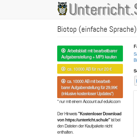
Direkt
Unterricht.
Main
zum
Inhalt
navigation
Biotop (einfache Sprache)
F
Arbeitsblatt mit bearbeitbarer
S
Aufgabenstellung + MP3 kaufen
B
ca. 10000 AB für nur 20 €
S
ca. 10000 AB mit bearbeit-
barer Aufgabenstellung für 29,99€
(inklusive kostenloser Updates*)
* nur mit einem Account auf eduki.com
Der Hinweis
"Kostenloser Download
von https://unterricht.schule"
ist bei
den Dateien der Kaufpakete nicht
enthalten.