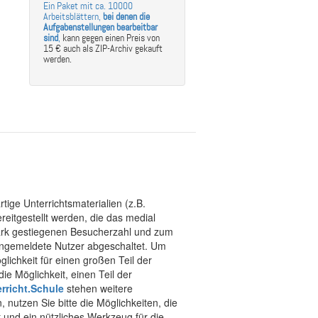
Ein Paket mit ca. 10000
Arbeitsblättern,
bei denen die
Aufgabenstellungen bearbeitbar
sind
,
kann gegen einen Preis von
15 € auch als ZIP-Archiv gekauft
werden.
tige Unterrichtsmaterialien (z.B.
eitgestellt werden, die das medial
stark gestiegenen Besucherzahl und zum
 angemeldete Nutzer abgeschaltet. Um
chkeit für einen großen Teil der
ie Möglichkeit, einen Teil der
rricht.Schule
stehen weitere
 nutzen Sie bitte die Möglichkeiten, die
t und ein nützliches Werkzeug für die