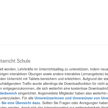
terricht.Schule
kelt worden, Lehrkräfte im Unterrichtsalltag zu unterstützen, indem neuar
rigen interaktiven Übungen sowie andere interaktive Lernangebote) ber
 den Unterricht mit Tablets bereichern und erleichtern. Aufgrund der 
 schädigendem Traffic wurde allerdings die Downloadfunktion für nicht
 entgegenzukommen, die sich weiterhin eine kostenlose Downloadmögli
ederbereich
eingerichtet. Angemeldete Mitglieder haben also weiterhin d
unterzuladen. Für alle
Unterstützerinnen und Unterstützer von Unte
n Sie eine Übersicht dazu
. Sollten Sie Fragen oder Anregungen haben,
boten werden, damit sich das Internetangebot gut weiterentwickeln läss