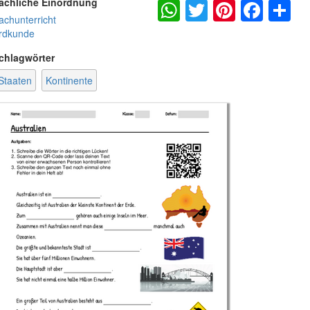
WhatsApp
Twitter
Pintere
Fac
S
achliche Einordnung
achunterricht
rdkunde
chlagwörter
Staaten
Kontinente