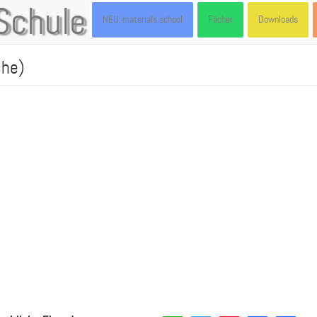
Schule
NEU: materials.school
Fächer
Downloads
che)