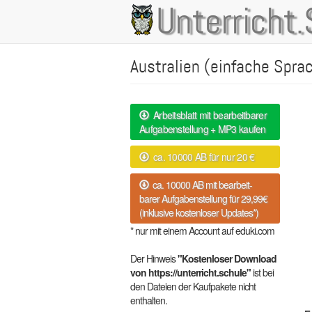
Direkt
Unterricht.
Main
zum
Inhalt
navigation
Australien (einfache Spra
Arbeitsblatt mit bearbeitbarer
Aufgabenstellung + MP3 kaufen
ca. 10000 AB für nur 20 €
ca. 10000 AB mit bearbeit-
barer Aufgabenstellung für 29,99€
(inklusive kostenloser Updates*)
* nur mit einem Account auf eduki.com
Der Hinweis
"Kostenloser Download
von https://unterricht.schule"
ist bei
den Dateien der Kaufpakete nicht
enthalten.