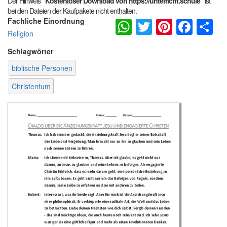
Der Hinweis
"Kostenloser Download von https://unterricht.schule"
ist
bei den Dateien der Kaufpakete nicht enthalten.
WhatsApp
Twitter
Pintere
Fac
S
Fachliche Einordnung
Religion
Schlagwörter
biblische Personen
Christentum