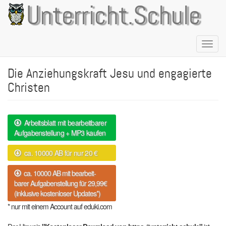
Direkt
Unterricht.Schule
zum
Inhalt
Naviga
aktivie
Die Anziehungskraft Jesu und engagierte
Christen
Arbeitsblatt mit bearbeitbarer
Aufgabenstellung + MP3 kaufen
ca. 10000 AB für nur 20 €
ca. 10000 AB mit bearbeit-
barer Aufgabenstellung für 29,99€
(inklusive kostenloser Updates*)
* nur mit einem Account auf eduki.com